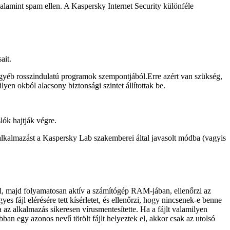
valamint spam ellen. A Kaspersky Internet Security különféle
ait.
s egyéb rosszindulatú programok szempontjából.Erre azért van szükség,
en okból alacsony biztonsági szintet állítottak be.
lók hajtják végre.
alkalmazást a Kaspersky Lab szakemberei által javasolt módba (vagyis
l, majd folyamatosan aktív a számítógép RAM-jában, ellenőrzi az
es fájl elérésére tett kísérletet, és ellenőrzi, hogy nincsenek-e benne
 az alkalmazás sikeresen vírusmentesítette. Ha a fájlt valamilyen
bban egy azonos nevű törölt fájlt helyeztek el, akkor csak az utolsó