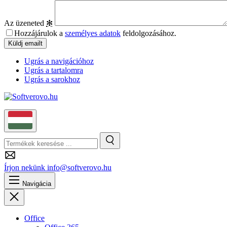
Az üzeneted
✻
Hozzájárulok a
személyes adatok
feldolgozásához.
Ugrás a navigációhoz
Ugrás a tartalomra
Ugrás a sarokhoz
Magyar
Keresés
Keresés
Írjon nekünk
info@softverovo.hu
Navigácia
Bezárás
Office