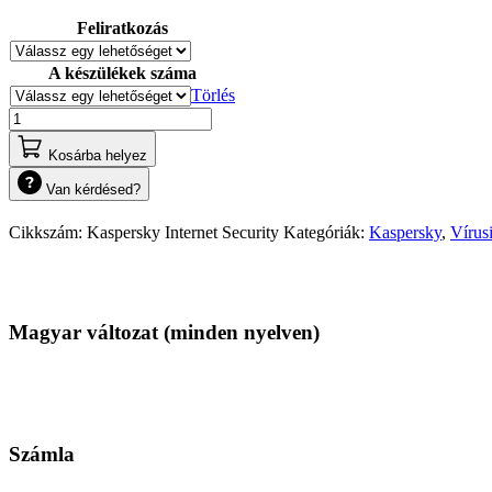
9
Feliratkozás
100,00 Ft
-
39
A készülékek száma
500,00 Ft
Törlés
Kaspersky
Internet
Security
Kosárba helyez
mennyiség
Van kérdésed?
Cikkszám:
Kaspersky Internet Security
Kategóriák:
Kaspersky
,
Vírusi
Tulajdonságait
Magyar változat (minden nyelven)
Számla