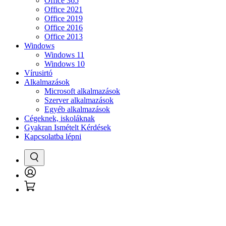
Office 365
Office 2021
Office 2019
Office 2016
Office 2013
Windows
Windows 11
Windows 10
Vírusirtó
Alkalmazások
Microsoft alkalmazások
Szerver alkalmazások
Egyéb alkalmazások
Cégeknek, iskoláknak
Gyakran Ismételt Kérdések
Kapcsolatba lépni
Keresés
Bejelentkezés
Kosár
/
Regisztráció