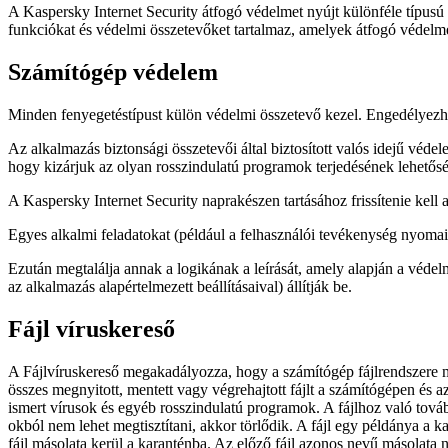
A Kaspersky Internet Security átfogó védelmet nyújt különféle típusú
funkciókat és védelmi összetevőket tartalmaz, amelyek átfogó védelme
Számítógép védelem
Minden fenyegetéstípust külön védelmi összetevő kezel. Engedélyezheti 
Az alkalmazás biztonsági összetevői által biztosított valós idejű véd
hogy kizárjuk az olyan rosszindulatú programok terjedésének lehetőség
A Kaspersky Internet Security naprakészen tartásához frissítenie kell 
Egyes alkalmi feladatokat (például a felhasználói tevékenység nyomain
Ezután megtalálja annak a logikának a leírását, amely alapján a véd
az alkalmazás alapértelmezett beállításaival) állítják be.
Fájl víruskereső
A Fájlvíruskereső megakadályozza, hogy a számítógép fájlrendszere m
összes megnyitott, mentett vagy végrehajtott fájlt a számítógépen és az
ismert vírusok és egyéb rosszindulatú programok. A fájlhoz való tovább
okból nem lehet megtisztítani, akkor törlődik. A fájl egy példánya a ka
fájl másolata kerül a karanténba. Az előző fájl azonos nevű másolata 