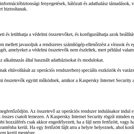
 információbiztonsági fenyegetések, hálózati és adathalász támadások, 
t biztosítanak.
és letilthatja a védelmi összetevőket, és konfigurálhatja azok beállítás
elem mellett javasoljuk a rendszeres számítógép-ellenőrzést a vírusok é
ét, amelyeket a védelmi összetevők nem észleltek, mert például valamily
az alkalmazás által használt adatbázisokat és modulokat.
ak eltávolítását az operációs rendszerben) speciális eszközök és varázs
elmi összetevők együtt működnek, amikor a Kaspersky Internet Security 
egfertőződjön. Az összetevő az operációs rendszer indulásakor indul e
 összes csatolt lemezen. A Kaspersky Internet Security rögzít minden egy
i hozzáférés csak akkor engedélyezett, ha a fájl nem fertőzött, vagy ha
ranténba kerül. Ha egy fertőzött fájlt arra a helyre helyeznek, ahol korá
nem kerül mentésre.