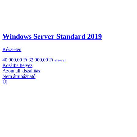
Windows Server Standard 2019
Készleten
Original
Current
40 900,00
Ft
32 900,00
Ft
áfa-val
price
price
Kosárba helyez
was:
is:
Azonnali kiszállítás
40
32
Nem átruházható
900,00 Ft.
900,00 Ft.
Új