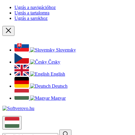
Ugrás a navigációhoz
Ugrás a tartalomra
Ugrás a sarokhoz
Bezárás
Slovensky
Česky
English
Deutsch
Magyar
Magyar
Keresés