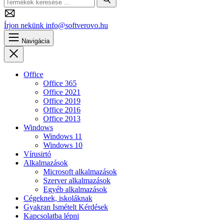
Keresés
Írjon nekünk
info@softverovo.hu
Navigácia
Bezárás
Office
Office 365
Office 2021
Office 2019
Office 2016
Office 2013
Windows
Windows 11
Windows 10
Vírusirtó
Alkalmazások
Microsoft alkalmazások
Szerver alkalmazások
Egyéb alkalmazások
Cégeknek, iskoláknak
Gyakran Ismételt Kérdések
Kapcsolatba lépni