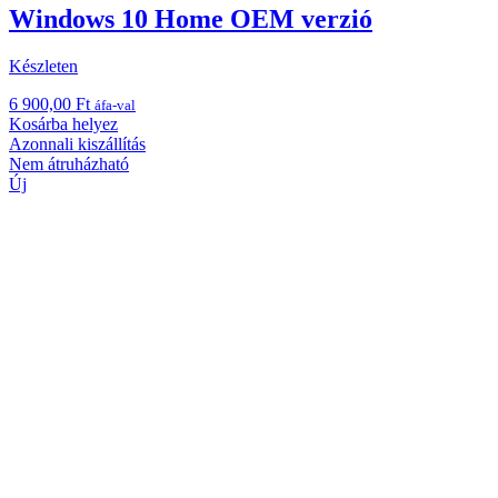
Windows 10 Home OEM verzió
Készleten
6 900,00
Ft
áfa-val
Kosárba helyez
Azonnali kiszállítás
Nem átruházható
Új