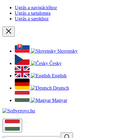
Ugrás a navigációhoz
Ugrás a tartalomra
Ugrás a sarokhoz
Bezárás
Slovensky
Česky
English
Deutsch
Magyar
Magyar
Keresés