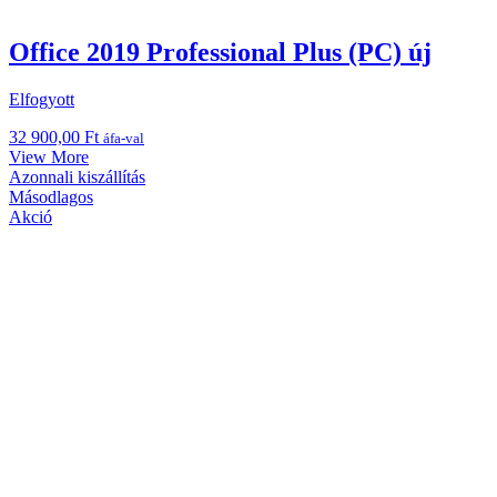
Office 2019 Professional Plus (PC) új
Elfogyott
32 900,00
Ft
áfa-val
View More
Azonnali kiszállítás
Másodlagos
Akció