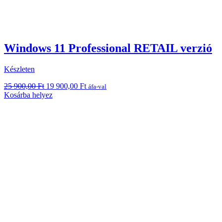
Windows 11 Professional RETAIL verzió
Készleten
Original
Current
25 900,00
Ft
19 900,00
Ft
áfa-val
price
price
Kosárba helyez
was:
is:
25
19
900,00 Ft.
900,00 Ft.