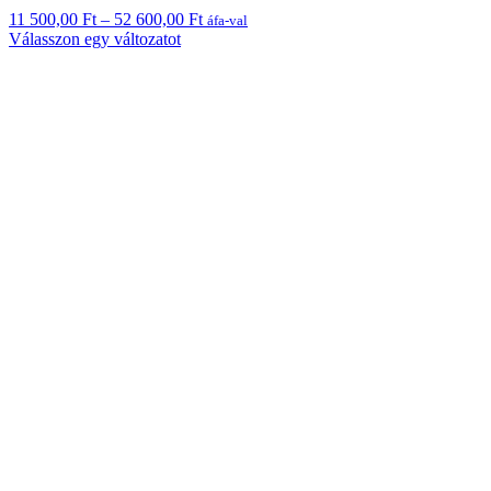
Ártartomány:
11 500,00
Ft
–
52 600,00
Ft
áfa-val
Ennek
11
Válasszon egy változatot
a
500,00 Ft
terméknek
-
több
52
variációja
600,00 Ft
van.
A
változatok
a
termékoldalon
választhatók
ki