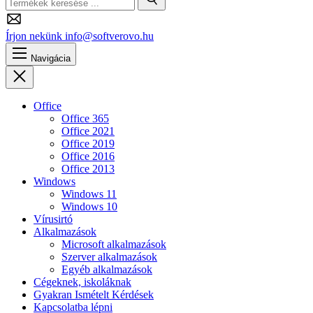
Keresés
Írjon nekünk
info@softverovo.hu
Navigácia
Bezárás
Office
Office 365
Office 2021
Office 2019
Office 2016
Office 2013
Windows
Windows 11
Windows 10
Vírusirtó
Alkalmazások
Microsoft alkalmazások
Szerver alkalmazások
Egyéb alkalmazások
Cégeknek, iskoláknak
Gyakran Ismételt Kérdések
Kapcsolatba lépni