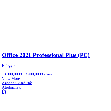
Office 2021 Professional Plus (PC)
Elfogyott
Original
Current
13 900,00
Ft
13 400,00
Ft
áfa-val
price
price
View More
was:
is:
Azonnali kiszállítás
13
13
Átruházható
900,00 Ft.
400,00 Ft.
Új