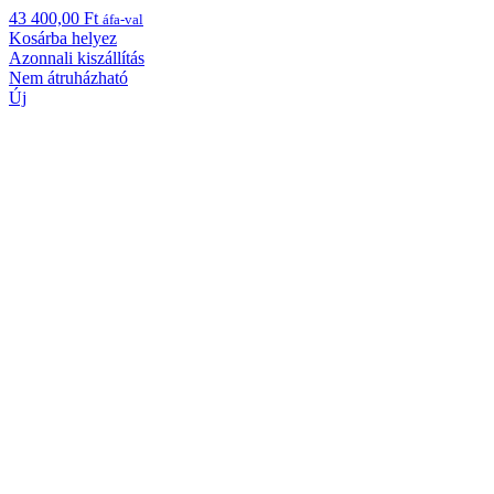
43 400,00
Ft
áfa-val
Kosárba helyez
Azonnali kiszállítás
Nem átruházható
Új