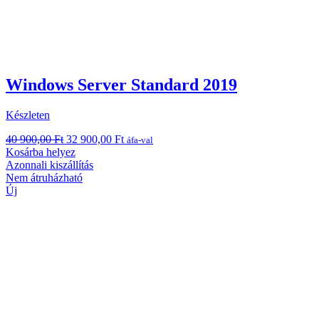
Windows Server Standard 2019
Készleten
Original
Current
40 900,00
Ft
32 900,00
Ft
áfa-val
price
price
Kosárba helyez
was:
is:
Azonnali kiszállítás
40
32
Nem átruházható
900,00 Ft.
900,00 Ft.
Új