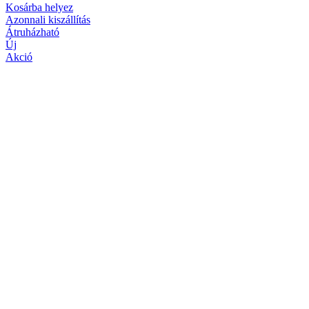
Kosárba helyez
Azonnali kiszállítás
Átruházható
Új
Akció