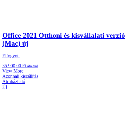
Office 2021 Otthoni és kisvállalati verzió
(Mac) új
Elfogyott
35 900,00
Ft
áfa-val
View More
Azonnali kiszállítás
Átruházható
Új