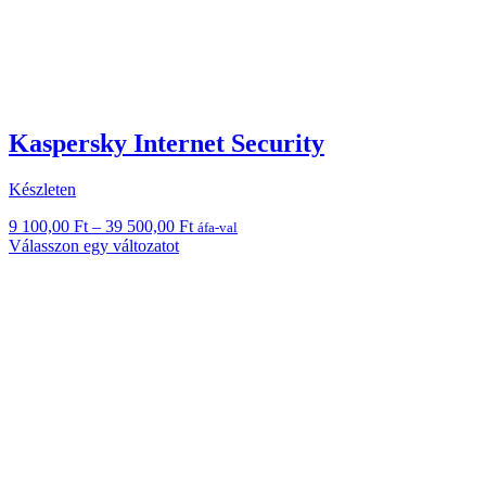
Kaspersky Internet Security
Készleten
Ártartomány:
9 100,00
Ft
–
39 500,00
Ft
áfa-val
Ennek
9
Válasszon egy változatot
a
100,00 Ft
terméknek
-
több
39
variációja
500,00 Ft
van.
A
változatok
a
termékoldalon
választhatók
ki