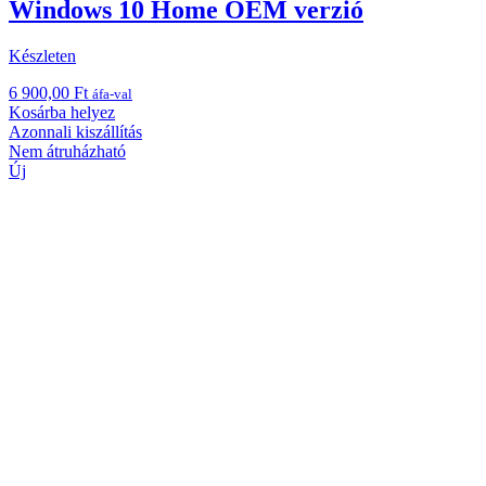
Windows 10 Home OEM verzió
Készleten
6 900,00
Ft
áfa-val
Kosárba helyez
Azonnali kiszállítás
Nem átruházható
Új