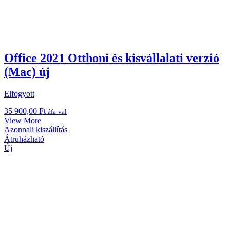
Office 2021 Otthoni és kisvállalati verzió
(Mac) új
Elfogyott
35 900,00
Ft
áfa-val
View More
Azonnali kiszállítás
Átruházható
Új