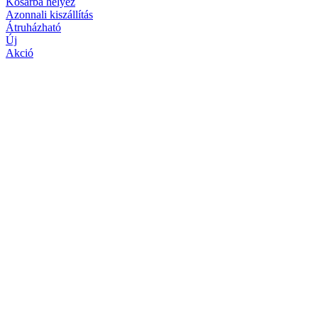
Kosárba helyez
Azonnali kiszállítás
Átruházható
Új
Akció