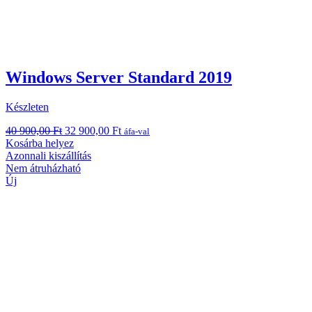
Windows Server Standard 2019
Készleten
Original
Current
40 900,00
Ft
32 900,00
Ft
áfa-val
price
price
Kosárba helyez
was:
is:
Azonnali kiszállítás
40
32
Nem átruházható
900,00 Ft.
900,00 Ft.
Új