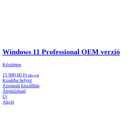
Windows 11 Professional OEM verzió
Készleten
15 900,00
Ft
áfa-val
Kosárba helyez
Azonnali kiszállítás
Átruházható
Új
Akció