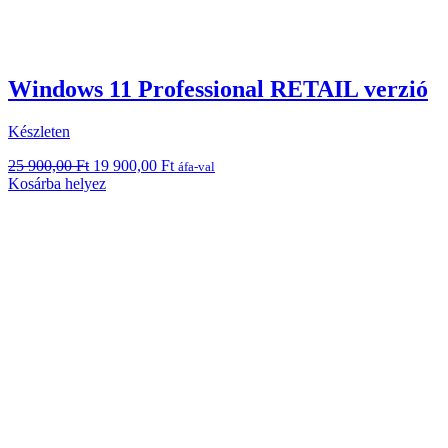
Windows 11 Professional RETAIL verzió
Készleten
Original
Current
25 900,00
Ft
19 900,00
Ft
áfa-val
price
price
Kosárba helyez
was:
is:
25
19
900,00 Ft.
900,00 Ft.