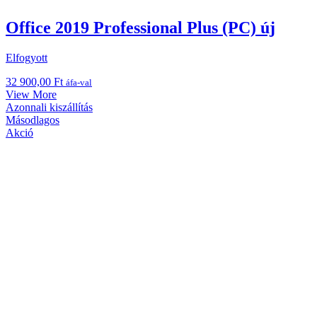
Office 2019 Professional Plus (PC) új
Elfogyott
32 900,00
Ft
áfa-val
View More
Azonnali kiszállítás
Másodlagos
Akció