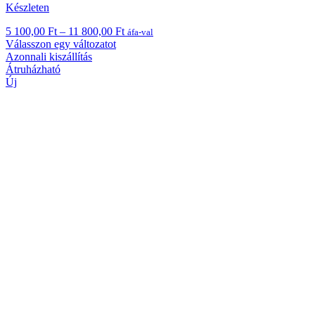
Készleten
Ártartomány:
5 100,00
Ft
–
11 800,00
Ft
áfa-val
Ennek
5
Válasszon egy változatot
a
100,00 Ft
Azonnali kiszállítás
terméknek
-
Átruházható
több
11
Új
variációja
800,00 Ft
van.
A
változatok
a
termékoldalon
választhatók
ki