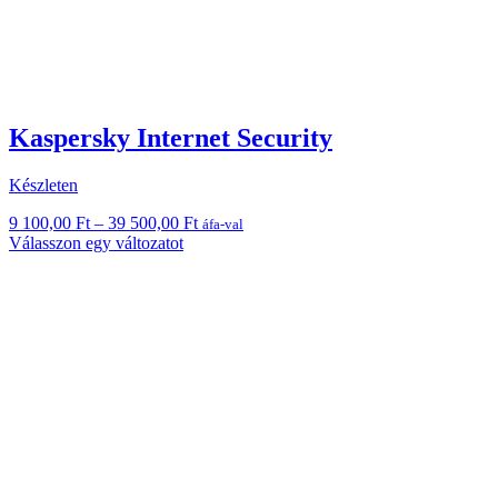
Kaspersky Internet Security
Készleten
Ártartomány:
9 100,00
Ft
–
39 500,00
Ft
áfa-val
Ennek
9
Válasszon egy változatot
a
100,00 Ft
terméknek
-
több
39
variációja
500,00 Ft
van.
A
változatok
a
termékoldalon
választhatók
ki