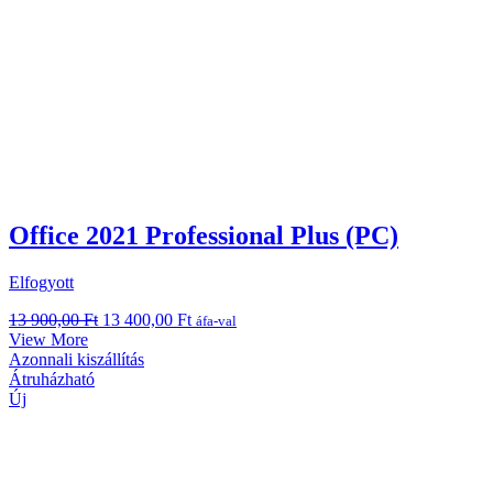
Office 2021 Professional Plus (PC)
Elfogyott
Original
Current
13 900,00
Ft
13 400,00
Ft
áfa-val
price
price
View More
was:
is:
Azonnali kiszállítás
13
13
Átruházható
900,00 Ft.
400,00 Ft.
Új