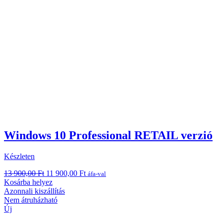
Windows 10 Professional RETAIL verzió
Készleten
Original
Current
13 900,00
Ft
11 900,00
Ft
áfa-val
price
price
Kosárba helyez
was:
is:
Azonnali kiszállítás
13
11
Nem átruházható
900,00 Ft.
900,00 Ft.
Új