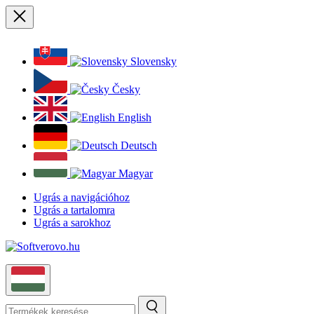
Bezárás
Slovensky
Česky
English
Deutsch
Magyar
Ugrás a navigációhoz
Ugrás a tartalomra
Ugrás a sarokhoz
Magyar
Keresés