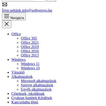
Keresés
Írjon nekünk
info@softverovo.hu
Navigácia
Bezárás
Office
Office 365
Office 2021
Office 2019
Office 2016
Office 2013
Windows
Windows 11
Windows 10
Vírusirtó
Alkalmazások
Microsoft alkalmazások
Szerver alkalmazások
Egyéb alkalmazások
Cégeknek, iskoláknak
Gyakran Ismételt Kérdések
Kapcsolatba lépni