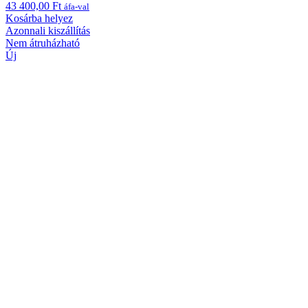
43 400,00
Ft
áfa-val
Kosárba helyez
Azonnali kiszállítás
Nem átruházható
Új