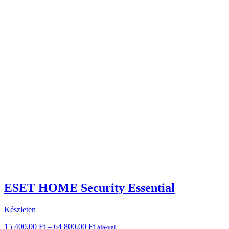
ESET HOME Security Essential
Készleten
Ártartomány:
15 400,00
Ft
–
64 800,00
Ft
áfa-val