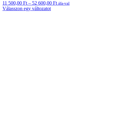
Ártartomány:
11 500,00
Ft
–
52 600,00
Ft
áfa-val
Ennek
11
Válasszon egy változatot
a
500,00 Ft
terméknek
-
több
52
variációja
600,00 Ft
van.
A
változatok
a
termékoldalon
választhatók
ki